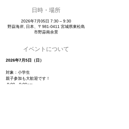
日時・場所
2026年7月05日 7:30 – 9:30
野蒜海岸, 日本、〒981-0411 宮城県東松島
市野蒜南余景
イベントについて
2026年7月5日（日）
対象：小学生
親子参加も大歓迎です！
 8:00～9:00am
※お子様の集合時間: 7:30am・解散時間: 
9:30am
場所：野蒜海岸　後日メールにて詳しい集合
場所をお送りいたします。