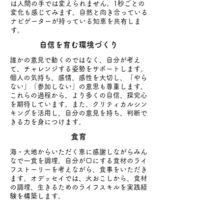
は人間の手では変えられません。1秒ごとの
変化も感じてみます​。自然と向き合っている
ナビゲーターが持っている知恵を共有しま
す。
​自信を育む環境づくり
誰かの意見で動くのではなく、自分が考え
て、チャレンジする姿勢をサポートします。
個人の気持ち、感情、感性を大切し、「やら
ない」「参加しない」の意思も尊重します​。
これらの過程から、より多くの自信、探究心
を期待しています。また、
クリティカルシン
キングを活用し、自分の意見を持ち、判断で
きる力を身につけます。
​食育
海・大地からいただく恵に感謝しながらみん
なで一食を調理。自分が口にする食材のライ
フストーリーを考えながら、食事をいただき
ます。オデッセイでは、火おこしから、食材
の調理、生きるためのライフスキルを実践経
験を構築します。