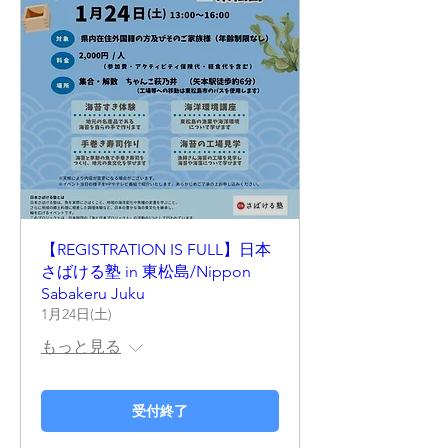
【REGISTRATION IS FULL】日本
さばける塾 in 東松島/Nippon
Sabakeru Juku
1月24日(土)
もっと見る
受付終了