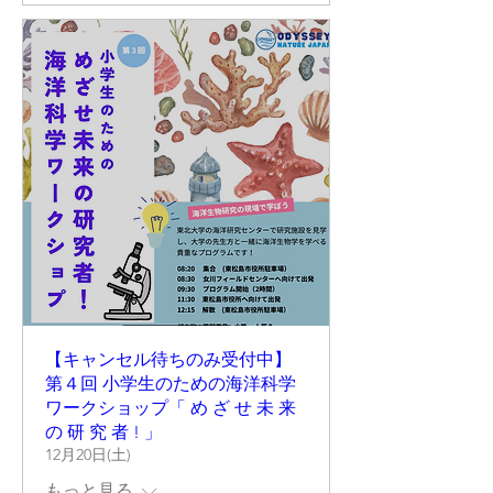
【キャンセル待ちのみ受付中】
第４回 小学生のための海洋科学
ワークショップ「 め ざ せ 未 来
の 研 究 者 ! 」
12月20日(土)
もっと見る