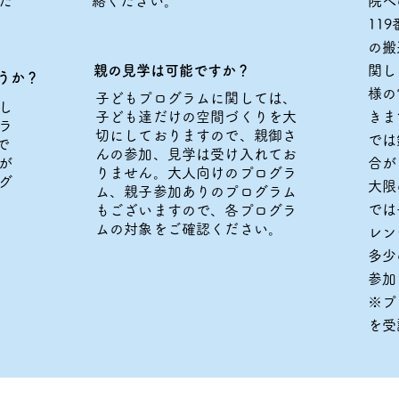
た
絡ください。
院へ
11
の搬
親の見学は可能ですか？
関し
うか？
様の
子どもプログラムに関しては、
し
子ども達だけの空間づくりを大
きま
ラ
切にしておりますので、親御さ
では
で
んの参加、見学は受け入れてお
が
合が
りません。大人向けのプログラ
グ
大限
ム、親子参加ありのプログラム
では
もございますので、各プログラ
ムの対象をご確認ください。
レン
多少
参加
※プ
を受