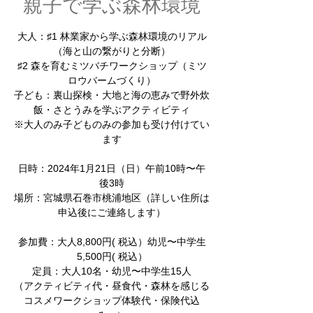
親子で学ぶ森林環境
大人：♯1 林業家から学ぶ森林環境のリアル
（海と山の繋がりと分断）
♯2 森を育むミツバチワークショップ（ミツ
ロウバームづくり）
子ども：裏山探検・大地と海の恵みで野外炊
飯・さとうみを学ぶアクティビティ
※大人のみ子どものみの参加も受け付けてい
ます
日時：2024年1月21日（日）午前10時〜午
後3時
場所：宮城県石巻市桃浦地区（詳しい住所は
申込後にご連絡します）
参加費：大人8,800円( 税込）幼児〜中学生
5,500円( 税込）
定員：大人10名・幼児〜中学生15人
（アクティビティ代・昼食代・森林を感じる
コスメワークショップ体験代・保険代込