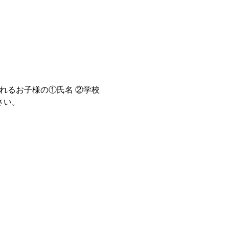
されるお子様の①氏名 ②学校
さい。