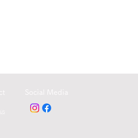
ct
​Social Media
US