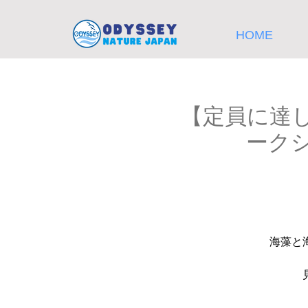
HOME
【定員に達
ーク
海藻と