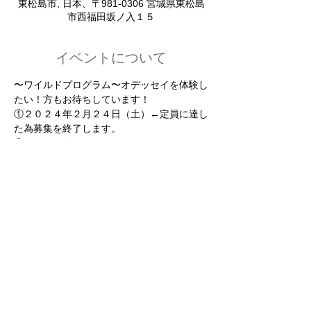
東松島市, 日本、〒981-0306 宮城県東松島
市西福田坂ノ入１５
イベントについて
〜ワイルドプログラム〜オデッセイを体験し
たい！方もお待ちしています！
①２０２４年２月２４日（土）←定員に達し
た為募集を終了します。
②２０２４年３月３日（日）
③２０２４年３月９日（土）
何回でも参加OKです！
対象　年中〜小学生（お子様のみ、親子参加
可能です）
さらに表示