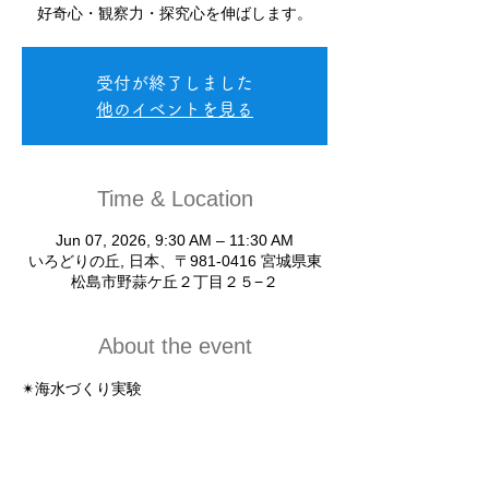
好奇心・観察力・探究心を伸ばします。
受付が終了しました
他のイベントを見る
Time & Location
Jun 07, 2026, 9:30 AM – 11:30 AM
いろどりの丘, 日本、〒981-0416 宮城県東
松島市野蒜ケ丘２丁目２５−２
About the event
✴︎海水づくり実験
実際に海水を作りながら、海の成り立ちを体
験します。
✴︎「海の色はなぜ青い？」実験
身近なふしぎを、自分の目で確かめます。